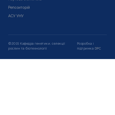
Репозиторій
АСУ УНУ
©2015 Кафедра генетики, селекції
Розробка і
рослин та біотехнології
підтримка
DPC